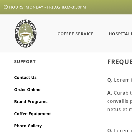
HOURS: MONDAY - FRIDAY 8AM-3:30PM
COFFEE SERVICE
HOSPITAL
FREQUE
SUPPORT
Contact Us
Q.
Lorem i
Order Online
A.
Curabitu
convallis
Brand Programs
netus et 
Coffee Equipment
Photo Gallery
Q.
Lorem i