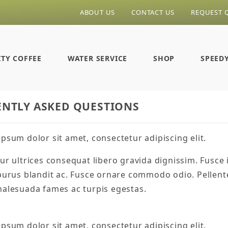
ABOUT US
CONTACT US
REQUEST 
ITY COFFEE
WATER SERVICE
SHOP
SPEED
NTLY ASKED QUESTIONS
psum dolor sit amet, consectetur adipiscing elit.
r ultrices consequat libero gravida dignissim. Fusce i
 purus blandit ac. Fusce ornare commodo odio. Pellent
malesuada fames ac turpis egestas.
psum dolor sit amet, consectetur adipiscing elit.