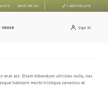
QUOTE
WHAT WE DO
1-800-678-2219
Y ORDER
Sign In
n erat est. Etiam bibendum ultricies nulla, nec
esque habitant morbi tristique senectus et